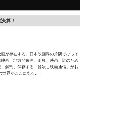
総決算！
映画が存在する。日本映画界の片隅でひっそ
様映画、地方発映画、町興し映画、誰のため
掘、解剖、保存する「皆殺し映画通信」がお
の世界がここにある…！