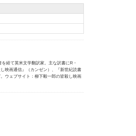
者を経て英米文学翻訳家。主な訳書にR・
殺し映画通信』（カンゼン）、『新世紀読書
ど。ウェブサイト：柳下毅一郎の皆殺し映画