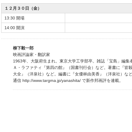
１２月３０日（金）
13:30 開場
14:00 開演
柳下毅一郎
映画評論家・翻訳家
1963年、大阪府生まれ。東京大学工学部卒。雑誌「宝島」編集
Ａ・ラファティ『第四の館』（国書刊行会）など。著書に『皆
大全』（洋泉社）など。編書に『女優林由美香』（洋泉社）な
通信 http://www.targma.jp/yanashita/ で新作邦画評を連載。