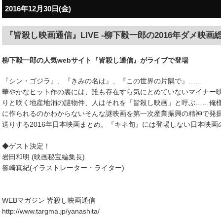
2016年12月30日(金)
『皆殺し映画通信』LIVE -柳下毅一郎の2016年ダメ映画
柳下毅一郎の人気webサイト『皆殺し通信』がライブで登場
『シン・ゴジラ』、『きみの名は』、『この世界の片隅で』……
華やかなヒット作の裏には、誰も存在すら気にとめていないマイナー
りと咲く地産地消の謎物件、人はそれを「皆殺し映画」と呼ぶ……俺
に作られるのかわからないそんな謎映画を第一次産業振興の精神で発
送りする2016年日本映画まとめ。『キネ旬』には登場しない日本映画
◆ゲスト決定！
岩田和明 (映画秘宝編集長)
篠崎真紀(イラストレーター・ライター)
WEBマガジン 皆殺し映画通信
http://www.targma.jp/yanashita/