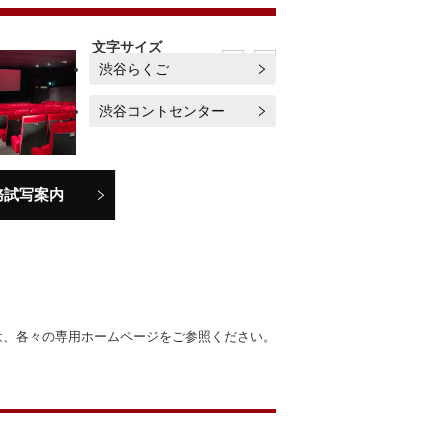
文字サイズ
小
大
渋谷らくご
渋谷コントセンター
務試写案内
は、各々の専用ホームページをご参照ください。