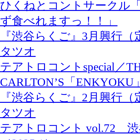
ひくねとコントサークル
ず食べれますっ！！」
『渋谷らくご』3月興行（
タツオ
テアトロコントspecial／TH
CARLTON’S「ENKYOKU
『渋谷らくご』2月興行（
タツオ
テアトロコント vol.72