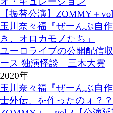
オ・キュレーション
【振替公演】ZOMMY＋vol
玉川奈々福『ぜーんぶ自作
き、オロカモノたち」
ユーロライブの公開配信
ース 独演怪談 三木大雲
2020年
玉川奈々福『ぜーんぶ自作
士外伝、を作ったのォ？
ZOMMY＋ vol.3【公