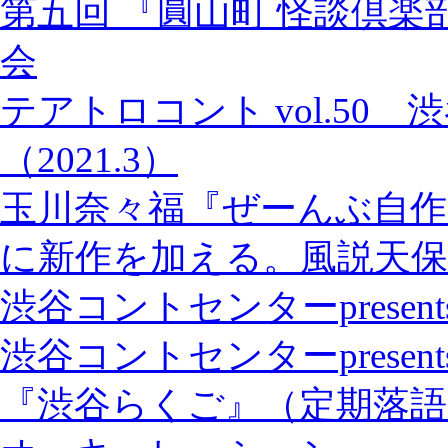
第五回 『圓山町 怪談倶楽
会
テアトロコント vol.50
（2021.3）
玉川奈々福『ぜーんぶ自作
に新作を加える。風説天保
渋谷コントセンターpresents「S
渋谷コントセンターprese
『渋谷らくご』（定期落語