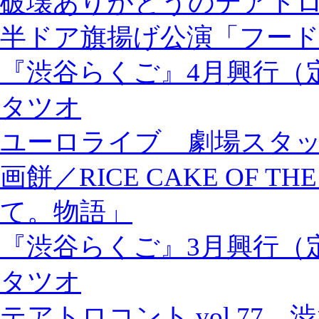
破壊ありがとうのテアトロ
半ドア旗揚げ公演「フー
『渋谷らくご』4月興行（
タツオ
ユーロライブ 劇場スタ
画餅／RICE CAKE OF 
て。物語」
『渋谷らくご』3月興行（
タツオ
テアトロコント vol.77