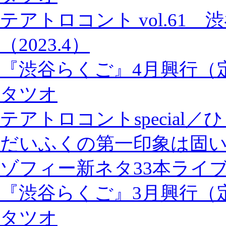
テアトロコント vol.61
（2023.4）
『渋谷らくご』4月興行（
タツオ
テアトロコントspecia
だいふくの第一印象は固
ゾフィー新ネタ33本ライブ『
『渋谷らくご』3月興行（
タツオ