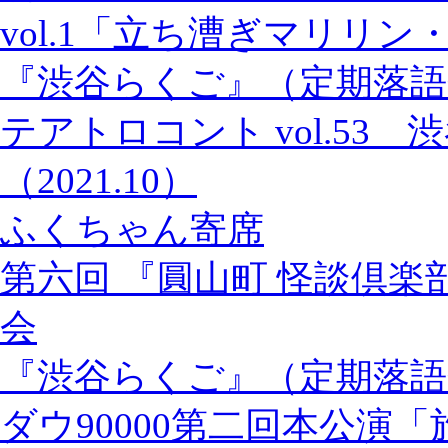
vol.1「立ち漕ぎマリリン
『渋谷らくご』（定期落語
テアトロコント vol.53
（2021.10）
ふくちゃん寄席
第六回 『圓山町 怪談倶楽
会
『渋谷らくご』（定期落語
ダウ90000第二回本公演