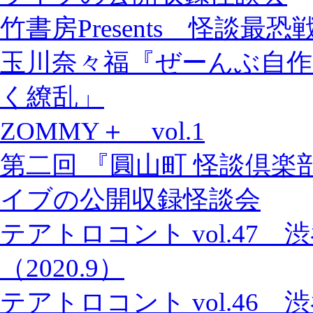
竹書房Presents 怪談最恐
玉川奈々福『ぜーんぶ自作
く繚乱」
ZOMMY＋ vol.1
第二回 『圓山町 怪談倶楽
イブの公開収録怪談会
テアトロコント vol.47
（2020.9）
テアトロコント vol.46