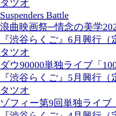
タツオ
Suspenders Battle
浪曲映画祭─情念の美学202
『渋谷らくご』6月興行（
タツオ
ダウ90000単独ライブ「100
『渋谷らくご』5月興行（
タツオ
ゾフィー第9回単独ライブ
『渋谷らくご』4月興行（