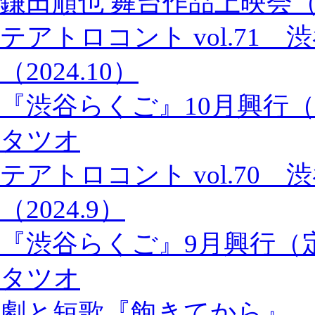
鎌田順也 舞台作品上映会
テアトロコント vol.71
（2024.10）
『渋谷らくご』10月興行
タツオ
テアトロコント vol.70
（2024.9）
『渋谷らくご』9月興行（
タツオ
劇と短歌『飽きてから』