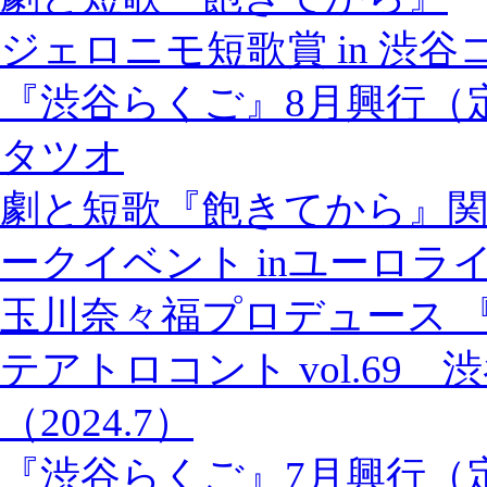
ジェロニモ短歌賞 in 渋
『渋谷らくご』8月興行（
タツオ
劇と短歌『飽きてから』関
ークイベント inユーロラ
玉川奈々福プロデュース 
テアトロコント vol.69
（2024.7）
『渋谷らくご』7月興行（