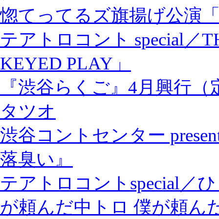
惚てってるズ旗揚げ公演
テアトロコント special／TH
KEYED PLAY」
『渋谷らくご』4月興行（
タツオ
渋谷コントセンター pres
落臭い』
テアトロコントspecia
が頼んだ中トロ 僕が頼ん