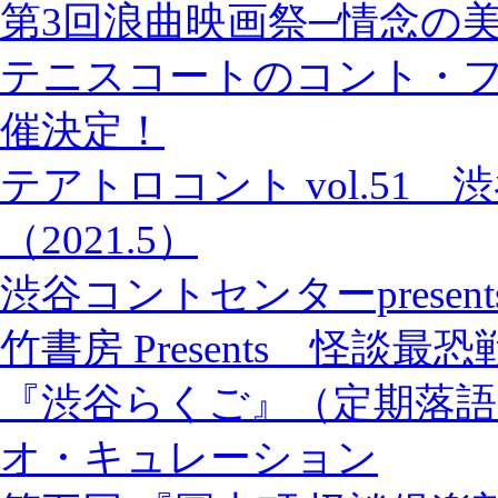
第3回浪曲映画祭─情念の美学
テニスコートのコント・フ
催決定！
テアトロコント vol.51
（2021.5）
渋谷コントセンターprese
竹書房 Presents 怪談最恐戦 
『渋谷らくご』（定期落語
オ・キュレーション