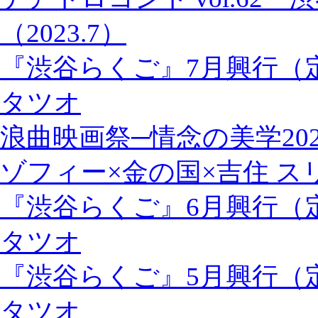
（2023.7）
『渋谷らくご』7月興行（
タツオ
浪曲映画祭─情念の美学202
ゾフィー×金の国×吉住 
『渋谷らくご』6月興行（
タツオ
『渋谷らくご』5月興行（
タツオ