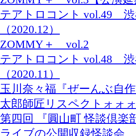
テアトロコント vol.49
（2020.12）
ZOMMY＋ vol.2
テアトロコント vol.48
（2020.11）
玉川奈々福『ぜーんぶ自作
太郎師匠リスペクトォォ
第四回 『圓山町 怪談倶楽
ライブの公開収録怪談会