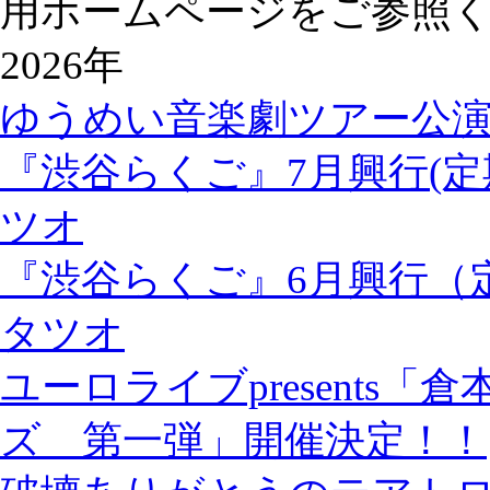
用ホームページをご参照
2026年
ゆうめい音楽劇ツアー公
『渋谷らくご』7月興行(定
ツオ
『渋谷らくご』6月興行（
タツオ
ユーロライブpresents
ズ 第一弾」開催決定！！