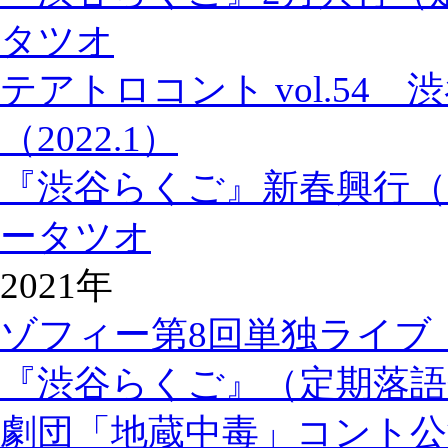
タツオ
テアトロコント vol.54
（2022.1）
『渋谷らくご』新春興行（
ータツオ
2021年
ゾフィー第8回単独ライブ
『渋谷らくご』（定期落語
劇団「地蔵中毒」コント公