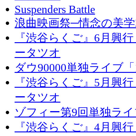
Suspenders Battle
浪曲映画祭─情念の美学2
『渋谷らくご』6月興行
ータツオ
ダウ90000単独ライブ「1
『渋谷らくご』5月興行
ータツオ
ゾフィー第9回単独ラ
『渋谷らくご』4月興行