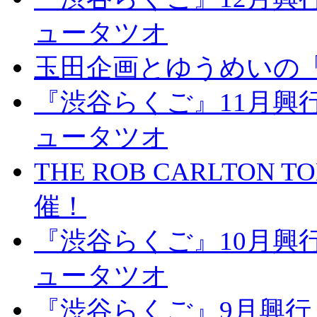
ュータツオ
玉田企画とゆうめいの
『渋谷らくご』11月興
ュータツオ
THE ROB CARLTON TOK
催！
『渋谷らくご』10月興
ュータツオ
『渋谷らくご』9月興行