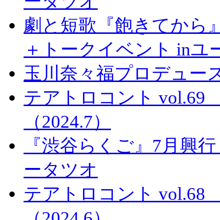
ータツオ
劇と短歌『飽きてから』
＋トークイベント in
玉川奈々福プロデュース
テアトロコント vol.
（2024.7）
『渋谷らくご』7月興行
ータツオ
テアトロコント vol.
（2024.6）