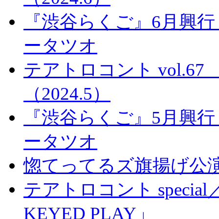
『渋谷らくご』6月興行
ータツオ
テアトロコント vol.
（2024.5）
『渋谷らくご』5月興行
ータツオ
惚てってるズ旗揚げ公
テアトロコント special／
KEYED PLAY」