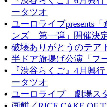
『渋谷らくご』6月興行
ータツオ
ユーロライブpresen
ンズ 第一弾」開催決
破壊ありがとうのテア
半ドア旗揚げ公演「フ
『渋谷らくご』4月興行
ータツオ
ユーロライブ 劇場ス
画餅／RICE CAKE OF