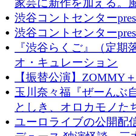
家芸に新作を加える。
渋谷コントセンターpresents
渋谷コントセンターpres
『渋谷らくご』（定期落
オ・キュレーション
【振替公演】ZOMMY＋vo
玉川奈々福『ぜーんぶ自
としき、オロカモノた
ユーロライブの公開配