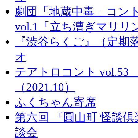
劇団「地蔵中毒」コン
vol.1「立ち漕ぎマリ
『渋谷らくご』（定期落
オ
テアトロコント vol.
（2021.10）
ふくちゃん寄席
第六回 『圓山町 怪談
談会