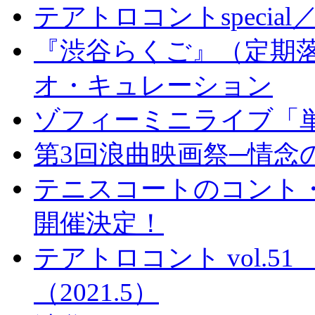
テアトロコントspeci
『渋谷らくご』（定期落
オ・キュレーション
ゾフィーミニライブ「
第3回浪曲映画祭─情念の
テニスコートのコント
開催決定！
テアトロコント vol.
（2021.5）