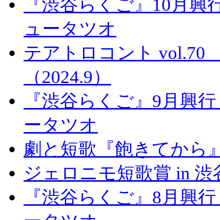
『渋谷らくご』10月興
ュータツオ
テアトロコント vol.
（2024.9）
『渋谷らくご』9月興行
ータツオ
劇と短歌『飽きてから
ジェロニモ短歌賞 in 
『渋谷らくご』8月興行