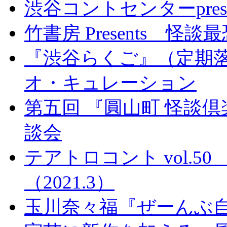
渋谷コントセンターpre
竹書房 Presents 怪談最恐
『渋谷らくご』（定期落
オ・キュレーション
第五回 『圓山町 怪談
談会
テアトロコント vol.
（2021.3）
玉川奈々福『ぜーんぶ自