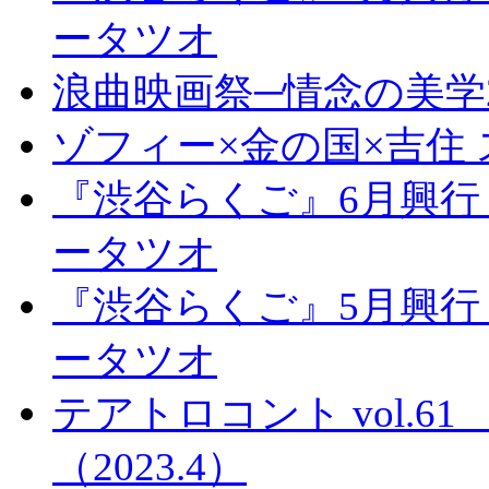
ータツオ
浪曲映画祭─情念の美学2
ゾフィー×金の国×吉住
『渋谷らくご』6月興行
ータツオ
『渋谷らくご』5月興行
ータツオ
テアトロコント vol.
（2023.4）