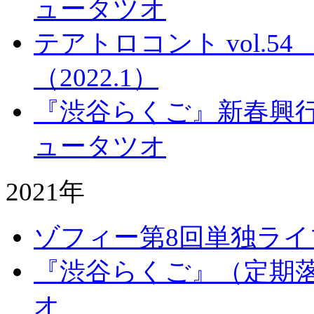
ュータツオ
テアトロコント vol.
（2022.1）
『渋谷らくご』新春興行
ュータツオ
2021年
ゾフィー第8回単独ラ
『渋谷らくご』（定期落
オ