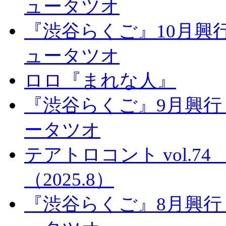
ュータツオ
『渋谷らくご』10月興
ュータツオ
ロロ『まれな人』
『渋谷らくご』9月興行
ータツオ
テアトロコント vol.
（2025.8）
『渋谷らくご』8月興行