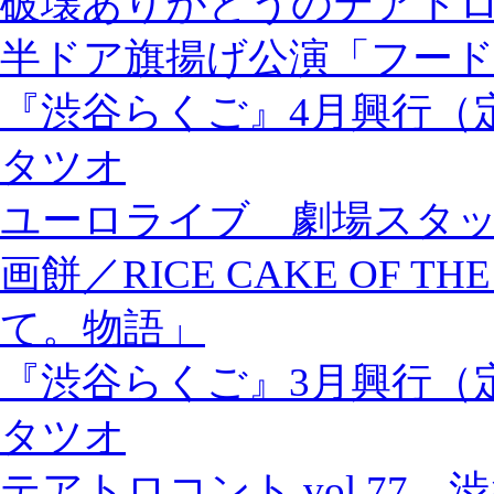
破壊ありがとうのテアトロ
半ドア旗揚げ公演「フー
『渋谷らくご』4月興行（
タツオ
ユーロライブ 劇場スタ
画餅／RICE CAKE OF 
て。物語」
『渋谷らくご』3月興行（
タツオ
テアトロコント vol.77