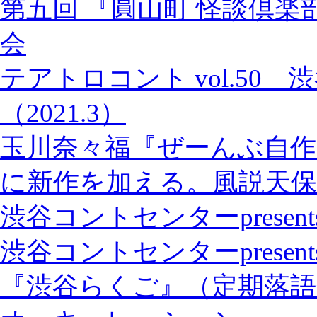
第五回 『圓山町 怪談倶楽
会
テアトロコント vol.50
（2021.3）
玉川奈々福『ぜーんぶ自作
に新作を加える。風説天保
渋谷コントセンターpresents「S
渋谷コントセンターprese
『渋谷らくご』（定期落語