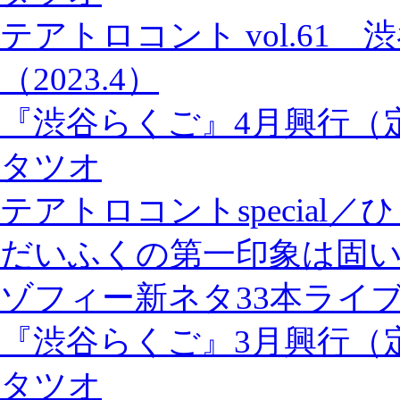
テアトロコント vol.61
（2023.4）
『渋谷らくご』4月興行（
タツオ
テアトロコントspecia
だいふくの第一印象は固
ゾフィー新ネタ33本ライブ『
『渋谷らくご』3月興行（
タツオ