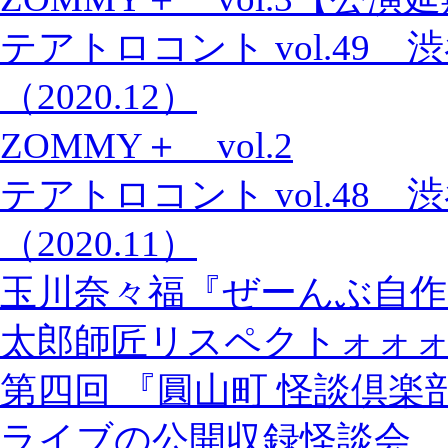
テアトロコント vol.49
（2020.12）
ZOMMY＋ vol.2
テアトロコント vol.48
（2020.11）
玉川奈々福『ぜーんぶ自作
太郎師匠リスペクトォォ
第四回 『圓山町 怪談倶楽
ライブの公開収録怪談会