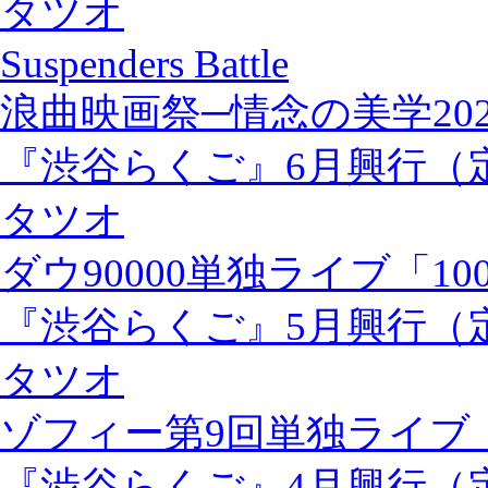
タツオ
Suspenders Battle
浪曲映画祭─情念の美学202
『渋谷らくご』6月興行（
タツオ
ダウ90000単独ライブ「100
『渋谷らくご』5月興行（
タツオ
ゾフィー第9回単独ライブ
『渋谷らくご』4月興行（