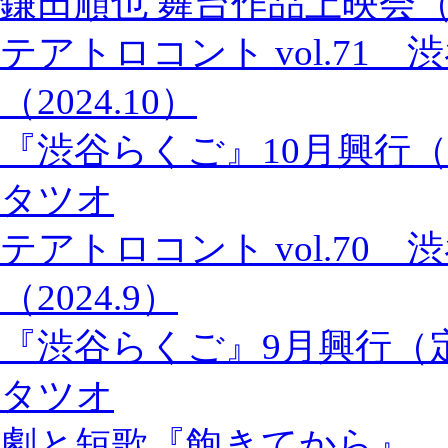
鎌田順也 舞台作品上映会
テアトロコント vol.71
（2024.10）
『渋谷らくご』10月興行
タツオ
テアトロコント vol.70
（2024.9）
『渋谷らくご』9月興行（
タツオ
劇と短歌『飽きてから』