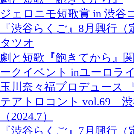
ジェロニモ短歌賞 in 渋
『渋谷らくご』8月興行（
タツオ
劇と短歌『飽きてから』関
ークイベント inユーロラ
玉川奈々福プロデュース 
テアトロコント vol.69
（2024.7）
『渋谷らくご』7月興行（