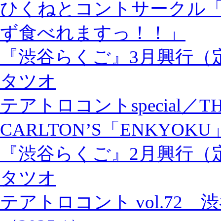
ひくねとコントサークル
ず食べれますっ！！」
『渋谷らくご』3月興行（
タツオ
テアトロコントspecial／TH
CARLTON’S「ENKYOKU
『渋谷らくご』2月興行（
タツオ
テアトロコント vol.72