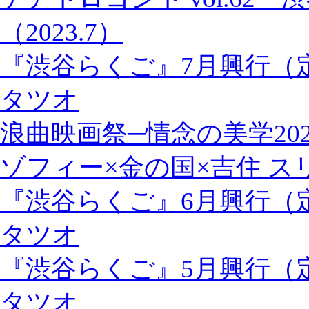
（2023.7）
『渋谷らくご』7月興行（
タツオ
浪曲映画祭─情念の美学202
ゾフィー×金の国×吉住 
『渋谷らくご』6月興行（
タツオ
『渋谷らくご』5月興行（
タツオ