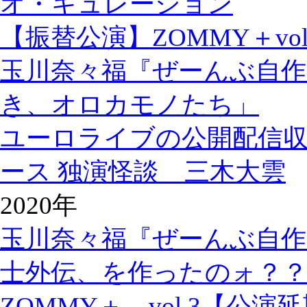
オ・キュレーション
【振替公演】ZOMMY＋vol
玉川奈々福『ぜーんぶ自作
き、オロカモノたち」
ユーロライブの公開配信
ース 独演怪談 三木大雲
2020年
玉川奈々福『ぜーんぶ自作
士外伝、を作ったのォ？
ZOMMY＋ vol.3【公