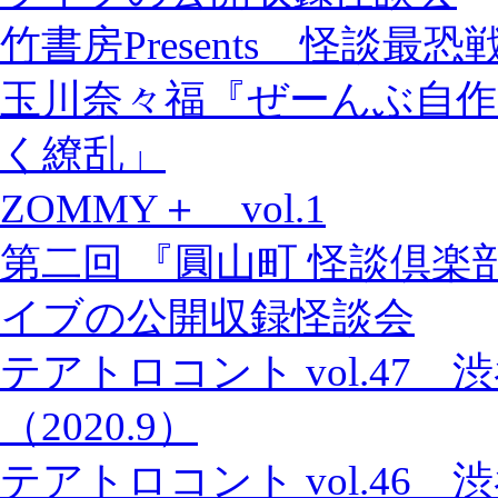
竹書房Presents 怪談最恐
玉川奈々福『ぜーんぶ自作
く繚乱」
ZOMMY＋ vol.1
第二回 『圓山町 怪談倶楽
イブの公開収録怪談会
テアトロコント vol.47
（2020.9）
テアトロコント vol.46