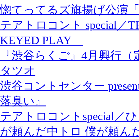
惚てってるズ旗揚げ公演
テアトロコント special／TH
KEYED PLAY」
『渋谷らくご』4月興行（
タツオ
渋谷コントセンター pres
落臭い』
テアトロコントspecia
が頼んだ中トロ 僕が頼ん