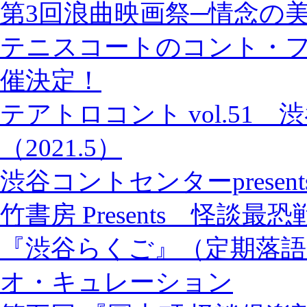
第3回浪曲映画祭─情念の美学
テニスコートのコント・フ
催決定！
テアトロコント vol.51
（2021.5）
渋谷コントセンターprese
竹書房 Presents 怪談最恐戦 
『渋谷らくご』（定期落語
オ・キュレーション