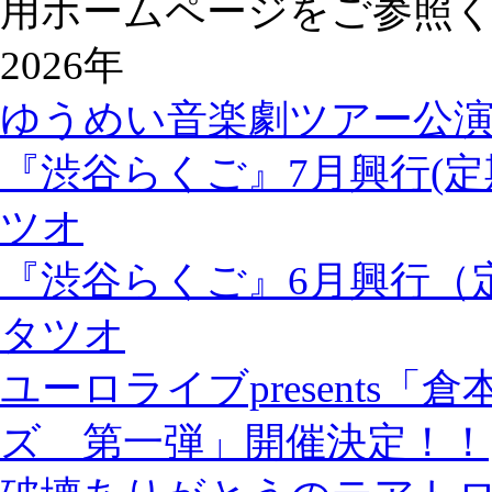
用ホームページをご参照
2026年
ゆうめい音楽劇ツアー公
『渋谷らくご』7月興行(定
ツオ
『渋谷らくご』6月興行（
タツオ
ユーロライブpresents
ズ 第一弾」開催決定！！