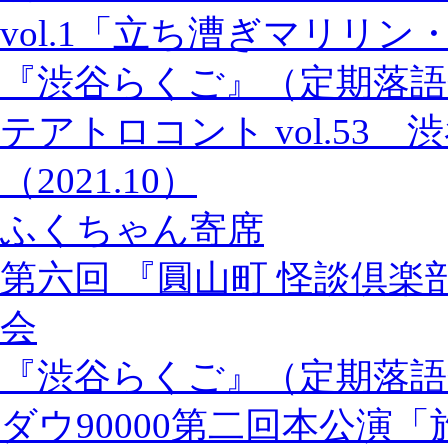
vol.1「立ち漕ぎマリリン
『渋谷らくご』（定期落語
テアトロコント vol.53
（2021.10）
ふくちゃん寄席
第六回 『圓山町 怪談倶楽
会
『渋谷らくご』（定期落語
ダウ90000第二回本公演