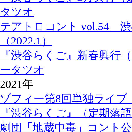
タツオ
テアトロコント vol.54
（2022.1）
『渋谷らくご』新春興行（
ータツオ
2021年
ゾフィー第8回単独ライブ
『渋谷らくご』（定期落語
劇団「地蔵中毒」コント公