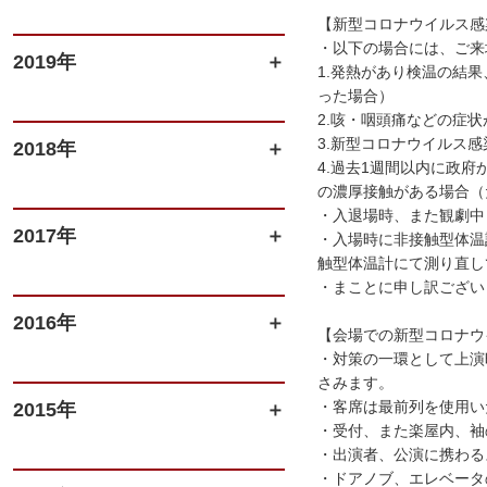
【新型コロナウイルス感
・以下の場合には、ご来
2019年
1.発熱があり検温の結
った場合）
2.咳・咽頭痛などの症
3.新型コロナウイルス
2018年
4.過去1週間以内に政
の濃厚接触がある場合（
・入退場時、また観劇中
2017年
・入場時に非接触型体温
触型体温計にて測り直し
・まことに申し訳ござい
2016年
【会場での新型コロナウ
・対策の一環として上演
さみます。
・客席は最前列を使用い
2015年
・受付、また楽屋内、袖
・出演者、公演に携わる
・ドアノブ、エレベータ