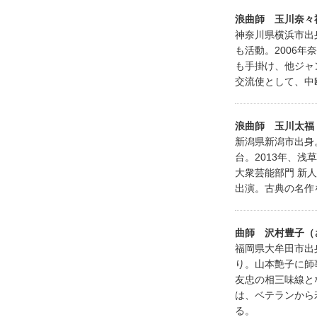
浪曲師 玉川奈々
神奈川県横浜市出
も活動。2006
も手掛け、他ジャ
交流使として、中
浪曲師 玉川太福
新潟県新潟市出身
台。2013年、浅
大衆芸能部門 新
出演。古典の名作
曲師 沢村豊子（
福岡県大牟田市出
り。山本艶子に師
友忠の相三味線と
は、ベテランから
る。