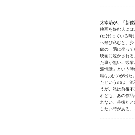
太宰治が、「新佐
映画を好む人には
(たけ)っている
へ飛び込むと、少
館の一隅に坐って
映画に泣かされる
た事が無い。観衆
渡情話」という時
咽(おえつ)が出
たというのは、流
うが、私は前後不
れども、あの作品
れない。芸術だと
したい時がある。