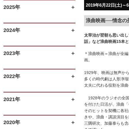
2019年6月22日(土)～
2025年
浪曲映画──情念の美学 Ro
2024年
太宰治が翌朝も思い出し
話」など浪曲映画15本
2023年
＊浪曲映画＝浪曲が全編
画。
1929年、映画は無声
2022年
多くの時代劇は人形浄瑠
太夫に代わる役割を浪曲
1928年のラジオの全
2021年
を付けた日活が、浪曲「
そのヒットを契機に各社
きや、浪曲・講談演目を
2020年
三隅研次、加藤泰らも含